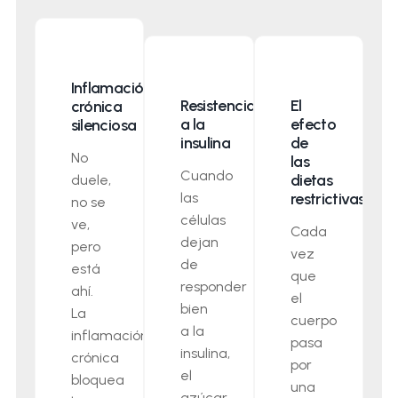
Inflamación
Resistencia
El
crónica
a la
efecto
silenciosa
insulina
de
No
las
Cuando
dietas
duele,
las
restrictivas
no se
células
ve,
Cada
dejan
pero
vez
de
está
que
responder
ahí.
el
bien
La
cuerpo
a la
inflamación
pasa
insulina,
crónica
por
el
bloquea
una
azúcar