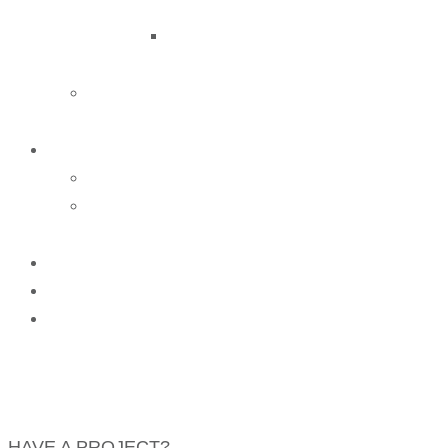
Glúteos
Retención de Líquidos
Matrimonio
Reset 40
Reset 40 a Distancia
Reset 40 Kit en Casa
Contacto
Pagos
Agenda tu cita
HAVE A PROJECT?