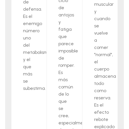
ciclo
de
muscular
de
defensa.
y
antojos
Es el
cuando
y
enemigo
se
fatiga
número
vuelve
que
uno
a
parece
del
comer
imposible
metabolismo
"normal",
de
y el
el
romper.
que
cuerpo
Es
más
almacena
más
se
todo
común
subestima.
como
de lo
reserva.
que
Es el
se
efecto
cree,
rebote
especialmente
explicado