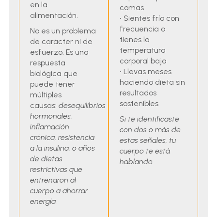
en la
comas
alimentación.
·
Sientes frío con
frecuencia o
No es un problema
tienes la
de carácter ni de
temperatura
esfuerzo. Es una
corporal baja
respuesta
·
Llevas meses
biológica que
haciendo dieta sin
puede tener
resultados
múltiples
sostenibles
causas:
desequilibrios
hormonales,
Si te identificaste
inflamación
con dos o más de
crónica, resistencia
estas señales, tu
a la insulina, o años
cuerpo te está
de dietas
hablando.
restrictivas que
entrenaron al
cuerpo a ahorrar
energía.