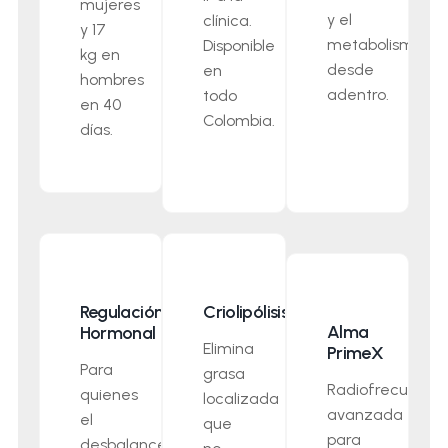
mujeres
y el
clínica.
y 17
metabolismo
Disponible
kg en
desde
en
hombres
adentro.
todo
en 40
Colombia.
días.
Regulación
Criolipólisis
Alma
Hormonal
Elimina
PrimeX
Para
grasa
Radiofrecuenci
quienes
localizada
avanzada
el
que
para
desbalance