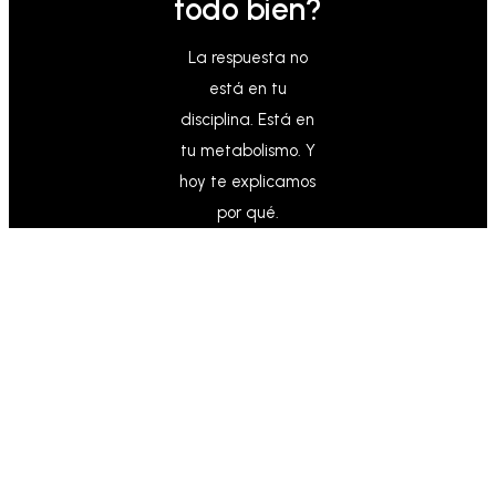
todo bien?
La respuesta no
está en tu
disciplina. Está en
tu metabolismo. Y
hoy te explicamos
por qué.