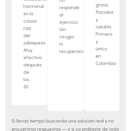
no
grasa,
hormonal
responde
flacidez
es la
al
y
causa
ejercicio.
celulitis.
raíz
Sin
Primero
del
cirugía
y
sobrepeso.
ni
único
Muy
recuperación.
en
efectivo
Colombia.
después
de
los
35.
Si llevas tiempo buscando una solución real y no
encuentras respuestas — o si ya probaste de todo