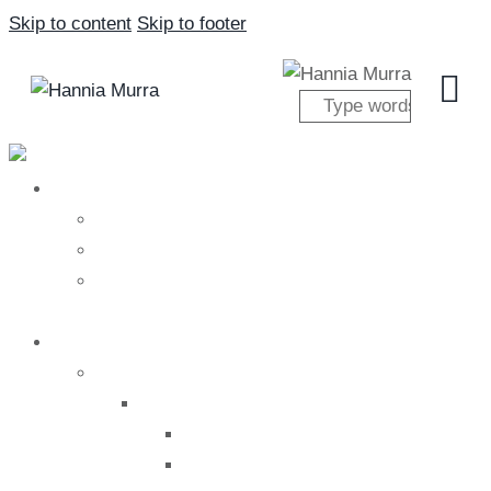
Skip to content
Skip to footer
Close
Nosotros
Nosotros
Hannia Murra
Nuestro equipo
Tratamientos
Salud
Medicina alternativa
Acupuntura
Biopuntura