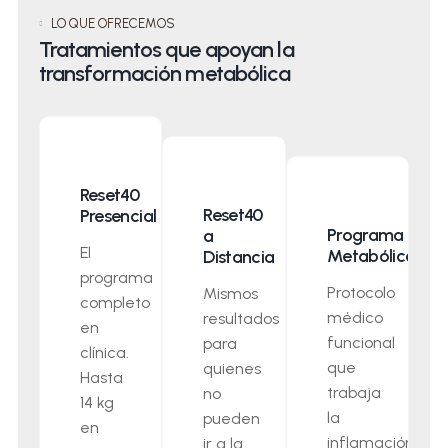
LO QUE OFRECEMOS
Tratamientos que apoyan la
transformación metabólica
Reset40
Reset40
Presencial
Programa
a
El
Metabólico
Distancia
programa
Protocolo
Mismos
completo
médico
resultados
en
funcional
para
clínica.
que
quienes
Hasta
trabaja
no
14 kg
la
pueden
en
inflamación
ir a la