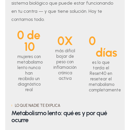
sistema biológico que puede estar funcionando
en tu contra — y que tiene solución. Hoy te
contamos todo.
0
 de 
0
X
0
10
días
más difícil
bajar de
mujeres con
peso con
metabolismo
es lo que
inflamación
lento nunca
tarda el
crónica
han
Reset40 en
activa
recibido un
resetear el
diagnóstico
metabolismo
real
completamente
LO QUE NADIE TE EXPLICA
Metabolismo lento: qué es y por qué
ocurre