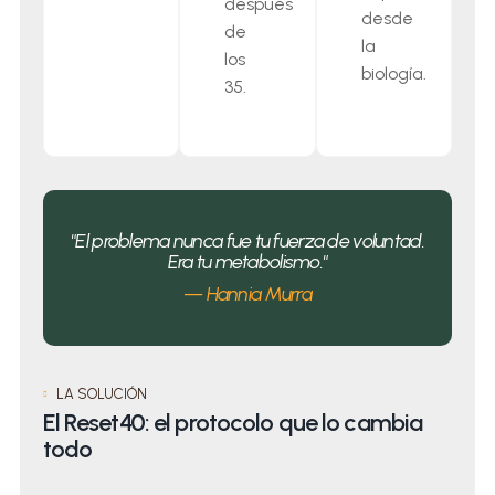
después
desde
de
la
los
biología.
35.
"El problema nunca fue tu fuerza de voluntad.
Era tu metabolismo."
— Hannia Murra
LA SOLUCIÓN
El Reset40: el protocolo que lo cambia
todo