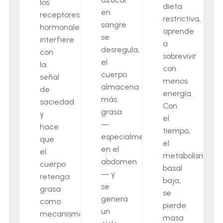
los
dieta
en
receptores
restrictiva,
sangre
hormonales,
aprende
se
interfiere
a
desregula,
con
sobrevivir
el
la
con
cuerpo
señal
menos
almacena
de
energía.
más
saciedad
Con
grasa
y
el
—
hace
tiempo,
especialmente
que
el
en el
el
metabolismo
abdomen
cuerpo
basal
— y
retenga
baja,
se
grasa
se
genera
como
pierde
un
mecanismo
masa